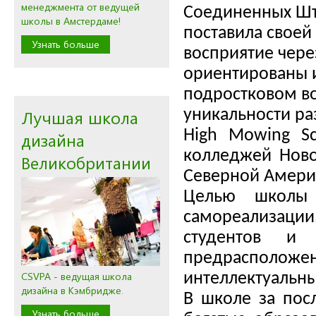
менеджмента от ведущей
Соединенных Шта
школы в Амстердаме!
поставила своей
Узнать больше
восприятие чере
ориентированы и
подростковом во
Лучшая школа
уникальности ра
High Mowing S
дизайна
колледжей Ново
Великобритании
Северной Амери
Целью школы 
самореализации.
студентов и
предрасположе
CSVPA - ведущая школа
интеллектуальны
дизайна в Кэмбридже.
В школе за пос
Узнать больше