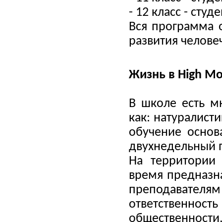
- 12 класс - студ
Вся программа 
развития челове
Жизнь
в
High Mo
В школе есть м
как: натуралист
обучение основ
двухнедельный 
Н
а территории 
время предназна
преподавател
ответственн
общественности,