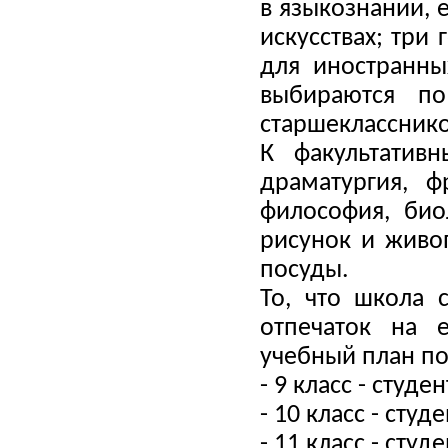
в языкознании, 
искусствах; три
для иностранны
выбираются по
старшекласснико
К факультативн
драматургия, ф
философия, био
рисунок и живоп
посуды.
То, что школа 
отпечаток на 
учебный план п
- 9 класс - студе
- 10 класс - студ
- 11 класс - сту