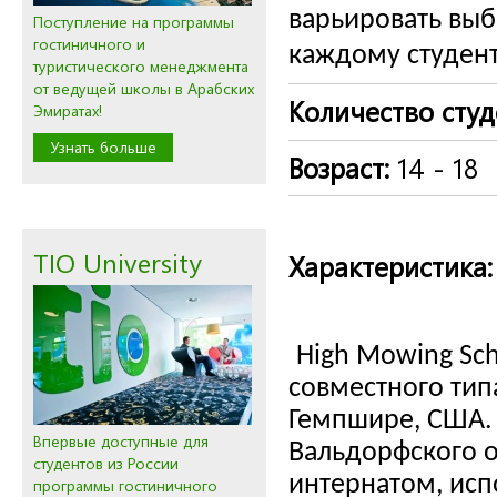
варьировать выб
Поступление на программы
гостиничного и
каждому студент
туристического менеджмента
от ведущей школы в Арабских
Количество сту
Эмиратах!
Узнать больше
Возраст:
14 - 18
TIO University
Характеристика:
High Mowing Sch
совместного тип
Гемпшире, США. 
Впервые доступные для
Вальдорфского о
студентов из России
интернатом, исп
программы гостиничного