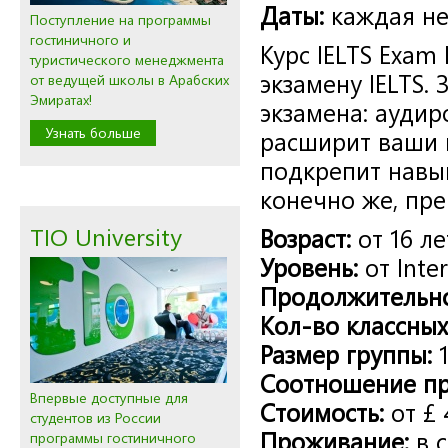
Даты:
каждая не
Поступление на программы
гостиничного и
Курс
IELTS Exam 
туристического менеджмента
экзамену
IELTS.
от ведущей школы в Арабских
Эмиратах!
экзамена: аудир
Узнать больше
расширит ваши 
подкрепит навык
конечно же, пре
TIO University
Возраст:
от
16
ле
Уровень:
от
Inte
Продолжительно
Кол-во классных
Размер группы:
Соотношение пр
Впервые доступные для
Стоимость:
от
£
студентов из России
Проживание:
в с
программы гостиничного