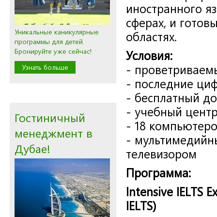
иностранного яз
сферах, и готов
Уникальные каникулярные
областях.
программы для детей.
Бронируйте уже сейчас!
Условия:
-
проветриваем
Узнать больше
-
последние циф
-
бесплатный до
-
учебный цент
Гостиничный
- 18
компьютеро
менеджмент в
-
мультимедийн
Дубае!
телевизором
Программа:
Intensive IELTS 
IELTS)