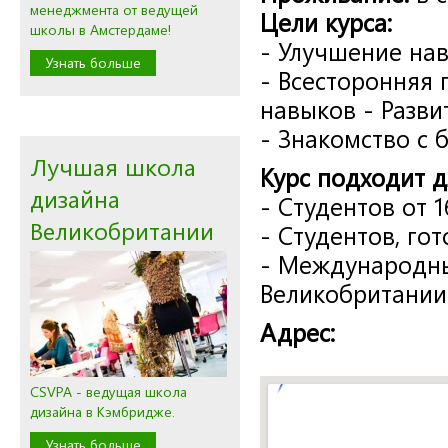
менеджмента от ведущей
Цели курса:
школы в Амстердаме!
-
Улучшение нав
Узнать больше
-
Всесторонняя 
навыков
-
Разви
-
Знакомство с 
Лучшая школа
Курс подходит д
дизайна
-
Студентов от
Великобритании
-
Студентов, го
-
Международны
Великобритани
Адрес:
CSVPA - ведущая школа
дизайна в Кэмбридже.
Узнать больше