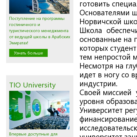
готовить специа
Основателями ш
Поступление на программы
Норвичской шко
гостиничного и
Школа обеспечи
туристического менеджмента
от ведущей школы в Арабских
основанные на п
Эмиратах!
которых студент
Узнать больше
тем непростой 
Несмотря на глу
идет в ногу со 
индустрии.
TIO University
Своей миссией 
уровня образов
Университет рег
финансирование
исследовательск
Впервые доступные для
университет зан