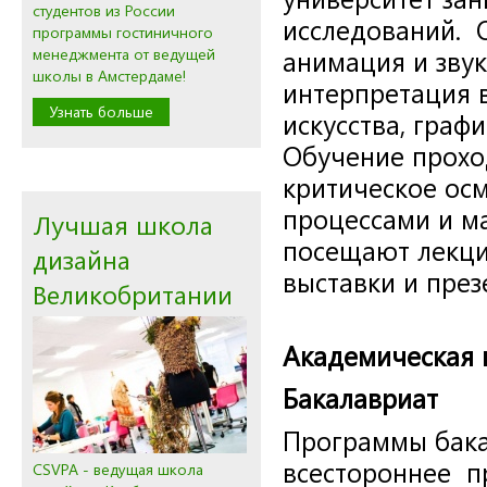
студентов из России
исследований. 
программы гостиничного
менеджмента от ведущей
анимация и звук
школы в Амстердаме!
интерпретация в
Узнать больше
искусства, граф
Обучение проход
критическое осм
процессами и м
Лучшая школа
посещают лекци
дизайна
выставки и през
Великобритании
Академическая 
Бакалавриат
Программы бака
всестороннее п
CSVPA - ведущая школа