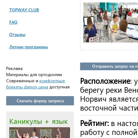
TOPWAY CLUB
FAQ
Отзывы
Летние программы
Отправить запрос на 
Реклама:
Материалы для ортодонтии.
Расположение
: 
Современные и
комфортные
брекеты damon цена
доступная.
берегу реки Вен
Норвич является
Скачать форму запроса
восточной части
Каникулы + язык
Рейтинг:
в наст
работу с полно