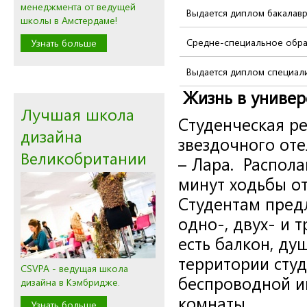
менеджмента от ведущей
Выдается диплом бакалав
школы в Амстердаме!
Средне-специальное обра
Узнать больше
Выдается диплом специали
Жизнь в универ
Лучшая школа
Студенческая ре
дизайна
звездочного от
Великобритании
– Лара. Распола
минут ходьбы от
Студентам пред
одно-, двух- и 
есть балкон, ду
территории сту
CSVPA - ведущая школа
беспроводной ин
дизайна в Кэмбридже.
комнаты.
Узнать больше