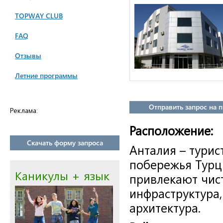
TOPWAY CLUB
FAQ
Отзывы
Летние программы
Отправить запрос на 
Реклама:
Расположение:
Скачать форму запроса
Анталия – тури
побережья Турц
Каникулы + язык
привлекают чис
инфраструктура,
архитектура.