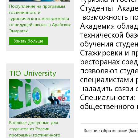
Студенты Акаде
Поступление на программы
гостиничного и
возможность пол
туристического менеджмента
Академия облад
от ведущей школы в Арабских
Эмиратах!
технической баз
Узнать больше
обучения студен
Стажировки и пр
ресторанах сре
позволяют студе
TIO University
специалистами р
наладить связи
Специальности:
общественного 
Впервые доступные для
студентов из России
Высшее образование (бака
программы гостиничного