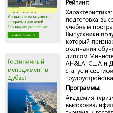
Рейтинг:
Характеристика:
Уникальные каникулярные
подготовка выс
программы для детей.
учебным програ
Бронируйте уже сейчас!
Выпускники пол
Узнать больше
который признае
окончания обуч
диплом Министе
Гостиничный
AH&LA, США и Д
менеджмент в
статус и сертиф
Дубае!
трудоустройства
Программы:
Академия туриз
высококвалифиц
туризма и гост