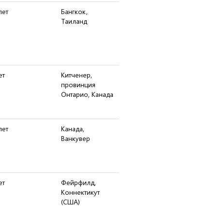
лет
Бангкок,
Таиланд
ет
Китченер,
провинция
Онтарио, Канада
лет
Канада,
Ванкувер
ет
Фейрфилд,
Коннектикут
(США)