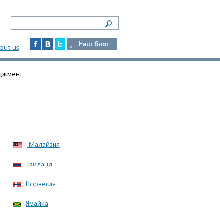
Наш блог
out us
джмент
Малайзия
Таиланд
Норвегия
Ямайка