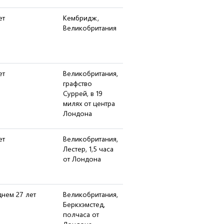
ет
Кембридж,
Великобритания
ет
Великобритания,
графство
Суррей, в 19
милях от центра
Лондона
ет
Великобритания,
Лестер, 1,5 часа
от Лондона
днем 27 лет
Великобритания,
Беркхэмстед,
полчаса от