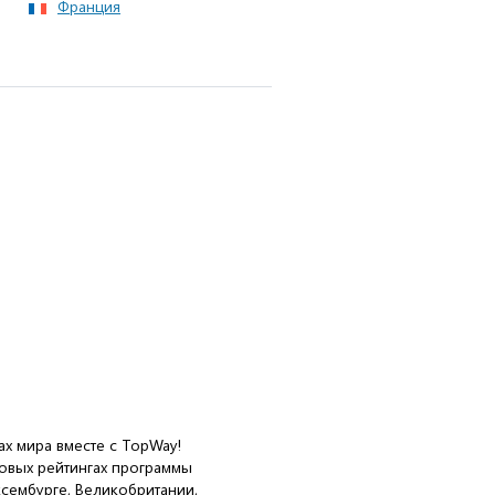
Франция
ах мира вместе с TopWay!
овых рейтингах программы
ксембурге, Великобритании,