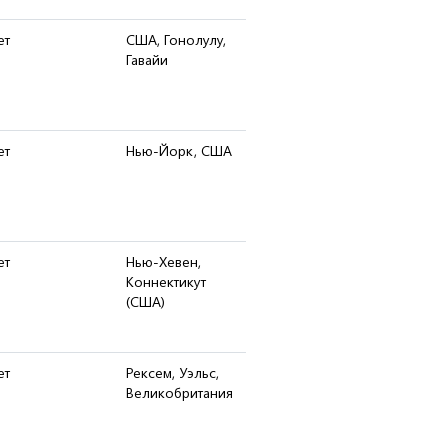
ет
США, Гонолулу,
Гавайи
ет
Нью-Йорк, США
ет
Нью-Хевен,
Коннектикут
(США)
ет
Рексем, Уэльс,
Великобритания