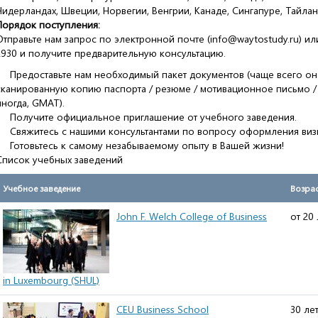
Нидерландах, Швеции, Норвегии, Венгрии, Канаде, Сингапуре, Тайлан
Порядок поступления:
Отправьте нам запрос по электронной почте (info@waytostudy.ru) и
2930 и получите предварительную консультацию.
Предоставьте нам необходимый пакет документов (чаще всего он 
сканированную копию паспорта / резюме / мотивационное письмо / с
иногда, GMAT).
Получите официальное приглашение от учебного заведения.
Свяжитесь с нашими консультантами по вопросу оформления виз
Готовьтесь к самому незабываемому опыту в Вашей жизни!
Список учебных заведений
Учебное заведение
Возрас
John F. Welch College of Business
от 20 
in Luxembourg (SHUL)
CEU Business School
30 ле