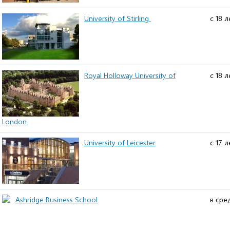
University of Stirling
с 18 л
Royal Holloway University of
с 18 л
London
University of Leicester
с 17 л
Ashridge Business School
в сре