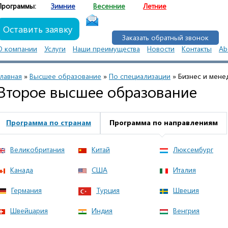
Программы:
Зимние
Весенние
Летние
Оставить заявку
Заказать обратный звонок
О компании
Услуги
Наши преимущества
Новости
Контакты
Ab
Главная
»
Высшее образование
»
По специализации
»
Бизнес и мене
Второе высшее образование
Программа по странам
Программа по направлениям
Великобритания
Китай
Люксембург
Канада
США
Италия
Германия
Турция
Швеция
Швейцария
Индия
Венгрия