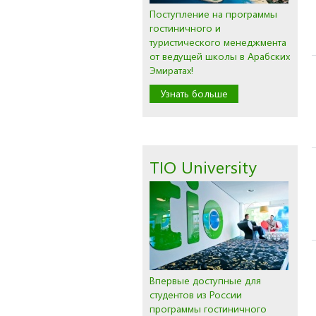
Поступление на программы
гостиничного и
туристического менеджмента
от ведущей школы в Арабских
Эмиратах!
Узнать больше
TIO University
Впервые доступные для
студентов из России
программы гостиничного