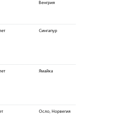
Венгрия
лет
Сингапур
лет
Ямайка
ет
Осло, Норвегия