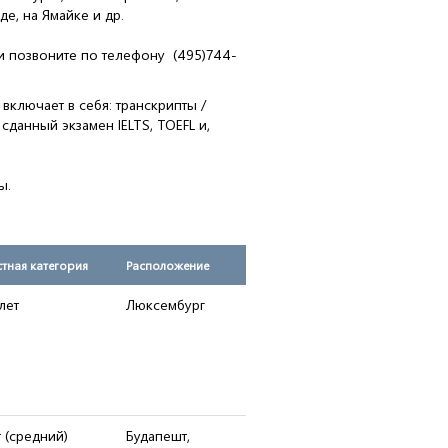
де, на Ямайке и др.
ли позвоните по телефону (495)744-
включает в себя: транскрипты /
данный экзамен IELTS, TOEFL и,
ы.
тная категория
Расположение
лет
Люксембург
т (средний)
Будапешт,