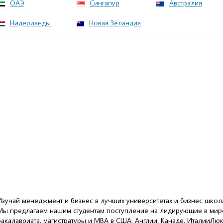
ОАЭ
Сингапур
Австралия
Нидерланды
Новая Зеландия
Изучай менеджмент и бизнес в лучших университетах и бизнес школ
Мы предлагаем нашим студентам поступление на лидирующие в мир
бакалавриата, магистратуры и MBA в США, Англии, Канаде, ИталииЛю