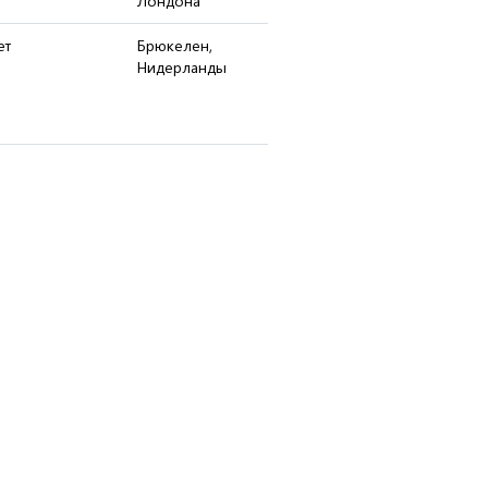
Лондона
ет
Брюкелен,
Нидерланды