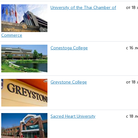
University of the Thai Chamber of
от 18 
Commerce
Conestoga College
с 16 л
Greystone College
от 18 
Sacred Heart University
с 18 л